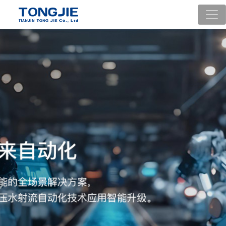
通洁
通洁
通洁
通洁
高压
自动
环境
能源
泵
化
了解
了解
了解
了解
详情
详情
详情
详情